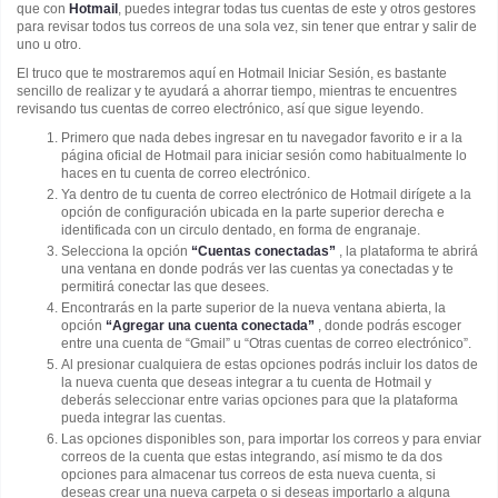
que con
Hotmail
, puedes integrar todas tus cuentas de este y otros gestores
para revisar todos tus correos de una sola vez, sin tener que entrar y salir de
uno u otro.
El truco que te mostraremos aquí en Hotmail Iniciar Sesión, es bastante
sencillo de realizar y te ayudará a ahorrar tiempo, mientras te encuentres
revisando tus cuentas de correo electrónico, así que sigue leyendo.
Primero que nada debes ingresar en tu navegador favorito e ir a la
página oficial de Hotmail para iniciar sesión como habitualmente lo
haces en tu cuenta de correo electrónico.
Ya dentro de tu cuenta de correo electrónico de Hotmail dirígete a la
opción de configuración ubicada en la parte superior derecha e
identificada con un circulo dentado, en forma de engranaje.
Selecciona la opción
“Cuentas conectadas”
, la plataforma te abrirá
una ventana en donde podrás ver las cuentas ya conectadas y te
permitirá conectar las que desees.
Encontrarás en la parte superior de la nueva ventana abierta, la
opción
“Agregar una cuenta conectada”
, donde podrás escoger
entre una cuenta de “Gmail” u “Otras cuentas de correo electrónico”.
Al presionar cualquiera de estas opciones podrás incluir los datos de
la nueva cuenta que deseas integrar a tu cuenta de Hotmail y
deberás seleccionar entre varias opciones para que la plataforma
pueda integrar las cuentas.
Las opciones disponibles son, para importar los correos y para enviar
correos de la cuenta que estas integrando, así mismo te da dos
opciones para almacenar tus correos de esta nueva cuenta, si
deseas crear una nueva carpeta o si deseas importarlo a alguna