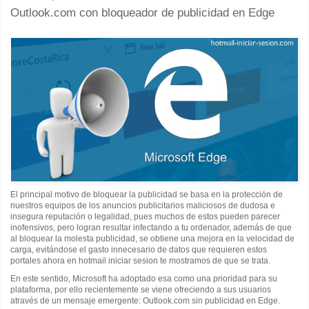
Outlook.com con bloqueador de publicidad en Edge
El principal motivo de bloquear la publicidad se basa en la protección de
nuestros equipos de los anuncios publicitarios maliciosos de dudosa e
insegura reputación o legalidad, pues muchos de estos pueden parecer
inofensivos, pero logran resultar infectando a tu ordenador, además de que
al bloquear la molesta publicidad, se obtiene una mejora en la velocidad de
carga, evitándose el gasto innecesario de datos que requieren estos
portales ahora en hotmail iniciar sesion te mostramos de que se trata.
En este sentido, Microsoft ha adoptado esa como una prioridad para su
plataforma, por ello recientemente se viene ofreciendo a sus usuarios
através de un mensaje emergente: Outlook.com sin publicidad en Edge.