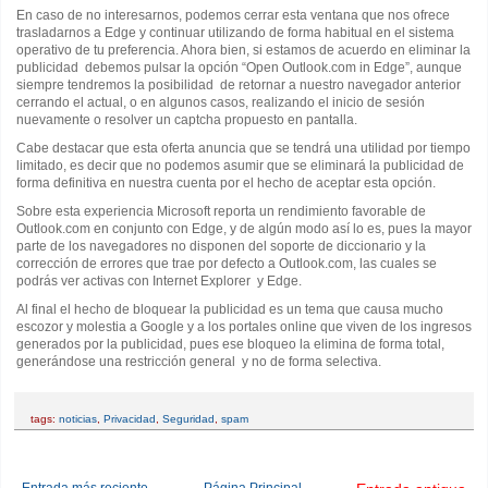
En caso de no interesarnos, podemos cerrar esta ventana que nos ofrece
trasladarnos a Edge y continuar utilizando de forma habitual en el sistema
operativo de tu preferencia. Ahora bien, si estamos de acuerdo en eliminar la
publicidad debemos pulsar la opción “Open Outlook.com in Edge”, aunque
siempre tendremos la posibilidad de retornar a nuestro navegador anterior
cerrando el actual, o en algunos casos, realizando el inicio de sesión
nuevamente o resolver un captcha propuesto en pantalla.
Cabe destacar que esta oferta anuncia que se tendrá una utilidad por tiempo
limitado, es decir que no podemos asumir que se eliminará la publicidad de
forma definitiva en nuestra cuenta por el hecho de aceptar esta opción.
Sobre esta experiencia Microsoft reporta un rendimiento favorable de
Outlook.com en conjunto con Edge, y de algún modo así lo es, pues la mayor
parte de los navegadores no disponen del soporte de diccionario y la
corrección de errores que trae por defecto a Outlook.com, las cuales se
podrás ver activas con Internet Explorer y Edge.
Al final el hecho de bloquear la publicidad es un tema que causa mucho
escozor y molestia a Google y a los portales online que viven de los ingresos
generados por la publicidad, pues ese bloqueo la elimina de forma total,
generándose una restricción general y no de forma selectiva.
tags:
noticias
,
Privacidad
,
Seguridad
,
spam
Entrada más reciente
Página Principal