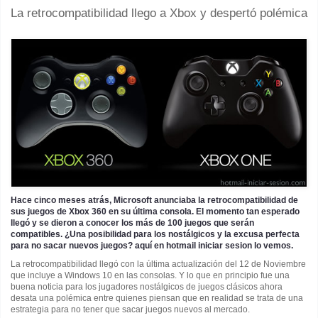
La retrocompatibilidad llego a Xbox y despertó polémica
Hace cinco meses atrás, Microsoft anunciaba la retrocompatibilidad de
sus juegos de Xbox 360 en su última consola. El momento tan esperado
llegó y se dieron a conocer los más de 100 juegos que serán
compatibles. ¿Una posibilidad para los nostálgicos y la excusa perfecta
para no sacar nuevos juegos? aquí en hotmail iniciar sesion lo vemos.
La retrocompatibilidad llegó con la última actualización del 12 de Noviembre
que incluye a Windows 10 en las consolas. Y lo que en principio fue una
buena noticia para los jugadores nostálgicos de juegos clásicos ahora
desata una polémica entre quienes piensan que en realidad se trata de una
estrategia para no tener que sacar juegos nuevos al mercado.