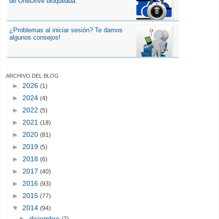
de OneDrive bloqueada.
¿Problemas al iniciar sesión? Te damos
algunos consejos!
ARCHIVO DEL BLOG
►
2026
(1)
►
2024
(4)
►
2022
(5)
►
2021
(18)
►
2020
(81)
►
2019
(5)
►
2018
(6)
►
2017
(40)
►
2016
(93)
►
2015
(77)
▼
2014
(94)
►
diciembre