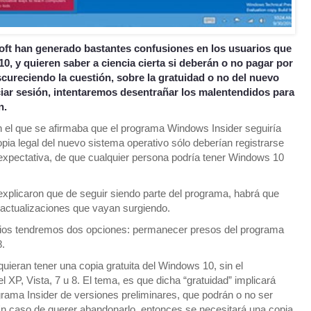
oft han generado bastantes confusiones en los usuarios que
, y quieren saber a ciencia cierta si deberán o no pagar por
scureciendo la cuestión, sobre la gratuidad o no del nuevo
iciar sesión, intentaremos desentrañar los malentendidos para
n.
el que se afirmaba que el programa Windows Insider seguiría
pia legal del nuevo sistema operativo sólo deberían registrarse
expectativa, de que cualquier persona podría tener Windows 10
explicaron que de seguir siendo parte del programa, habrá que
s actualizaciones que vayan surgiendo.
arios tendremos dos opciones: permanecer presos del programa
8.
quieran tener una copia gratuita del Windows 10, sin el
l XP, Vista, 7 u 8. El tema, es que dicha “gratuidad” implicará
rama Insider de versiones preliminares, que podrán o no ser
En caso de querer abandonarlo, entonces se necesitará una copia