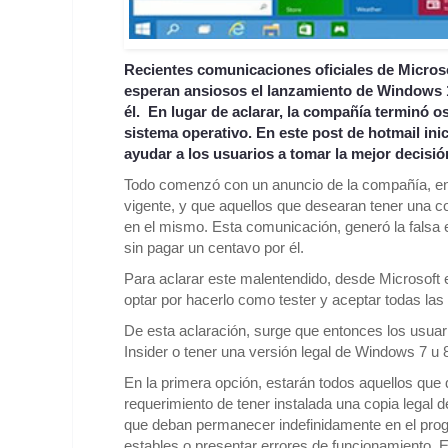
Recientes comunicaciones oficiales de Micros
esperan ansiosos el lanzamiento de Windows 10
él. En lugar de aclarar, la compañía terminó o
sistema operativo. En este post de hotmail in
ayudar a los usuarios a tomar la mejor decisió
Todo comenzó con un anuncio de la compañía, en 
vigente, y que aquellos que desearan tener una co
en el mismo. Esta comunicación, generó la falsa 
sin pagar un centavo por él.
Para aclarar este malentendido, desde Microsoft 
optar por hacerlo como tester y aceptar todas la
De esta aclaración, surge que entonces los usu
Insider o tener una versión legal de Windows 7 u 
En la primera opción, estarán todos aquellos que 
requerimiento de tener instalada una copia legal de
que deban permanecer indefinidamente en el prog
estables o presentar errores de funcionamiento. 