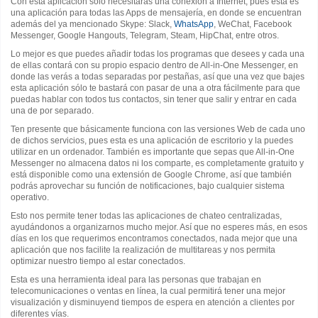
Con esta aplicación sólo necesitarás una conexión a Internet, pues esta es
una aplicación para todas las Apps de mensajería, en donde se encuentran
además del ya mencionado Skype: Slack,
WhatsApp
, WeChat, Facebook
Messenger, Google Hangouts, Telegram, Steam, HipChat, entre otros.
Lo mejor es que puedes añadir todas los programas que desees y cada una
de ellas contará con su propio espacio dentro de All-in-One Messenger, en
donde las verás a todas separadas por pestañas, así que una vez que bajes
esta aplicación sólo te bastará con pasar de una a otra fácilmente para que
puedas hablar con todos tus contactos, sin tener que salir y entrar en cada
una de por separado.
Ten presente que básicamente funciona con las versiones Web de cada uno
de dichos servicios, pues esta es una aplicación de escritorio y la puedes
utilizar en un ordenador. También es importante que sepas que All-in-One
Messenger no almacena datos ni los comparte, es completamente gratuito y
está disponible como una extensión de Google Chrome, así que también
podrás aprovechar su función de notificaciones, bajo cualquier sistema
operativo.
Esto nos permite tener todas las aplicaciones de chateo centralizadas,
ayudándonos a organizarnos mucho mejor. Así que no esperes más, en esos
días en los que requerimos encontramos conectados, nada mejor que una
aplicación que nos facilite la realización de multitareas y nos permita
optimizar nuestro tiempo al estar conectados.
Esta es una herramienta ideal para las personas que trabajan en
telecomunicaciones o ventas en línea, la cual permitirá tener una mejor
visualización y disminuyend tiempos de espera en atención a clientes por
diferentes vías.