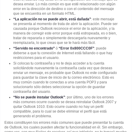
desea enviar. Lo más común es que esté relacionado con algún
error en la dirección de destino o con el contenido del mensaje
que se encuentra en un formato HTML.
“La aplicación no se puede abrir, está dañada”
: este mensaje
se presenta al momento de trata de abrir la aplicación. Puede ser
causada porque Outlook reconoce el error de la aplicación, y la
manera de corregir este error porque está estropeada, es o bien,
tratar de repararla o simplemente descargarla nuevamente y
reemplazarla, lo que creas que se te hará más fácil.
“Servido no encontrado”
ó
“Error 0x800CCC0F”
: puede
deberse a que tu conexión de Internet está fallando o que hay
restricciones para el usuario.
Si colocas tu contraseña y no te deja acceder a tu cuenta
solicitándote nuevamente la contraseña cada vez que deseas
enviar un mensaje, es probable que Outlook no este configurado
para guardar la clave de inicio de tu correo electrónico. Esto es
muy común cuando te conectas a una cuenta POP3 y para
solucionarlo sólo debes seleccionar la opción de guardar
contraseña del usuario.
“No se puede instalar Outlook”
: por último, uno de los errores
más comunes ocurre cuando se desea reinstalar Outlook 2007 y
quitar Outlook 1010. Esto ocurre cuando no hay un perfil
compatible, para lo cual se debe eliminar el perfil que está
generando el problema.
Estos constituyen los errores más comunes que puede presentar tu cuenta
de Outlook, los cuales pueden afectar tu funcionalidad en él. Sin embargo,
como ves, son muy fáciles de resolver, así que inténtalo, no te tomará mucho