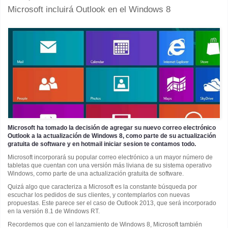
Microsoft incluirá Outlook en el Windows 8
Microsoft ha tomado la decisión de agregar su nuevo correo electrónico
Outlook a la actualización de Windows 8, como parte de su actualización
gratuita de software y en hotmail iniciar sesion te contamos todo.
Microsoft incorporará su popular correo electrónico a un mayor número de
tabletas que cuentan con una versión más liviana de su sistema operativo
Windows, como parte de una actualización gratuita de software.
Quizá algo que caracteriza a Microsoft es la constante búsqueda por
escuchar los pedidos de sus clientes, y contemplarlos con nuevas
propuestas. Este parece ser el caso de Outlook 2013, que será incorporado
en la versión 8.1 de Windows RT.
Recordemos que con el lanzamiento de Windows 8, Microsoft también