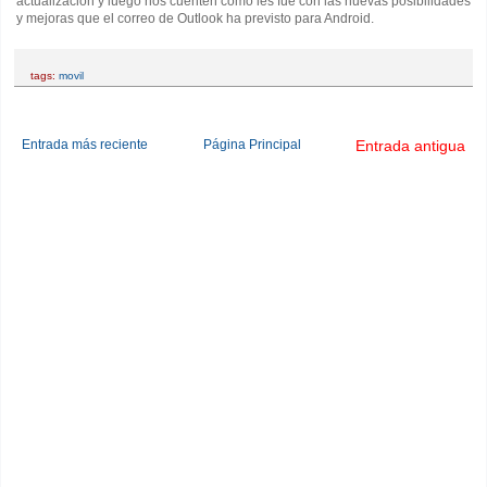
actualización y luego nos cuenten cómo les fue con las nuevas posibilidades
y mejoras que el correo de Outlook ha previsto para Android.
tags:
movil
Entrada más reciente
Página Principal
Entrada antigua